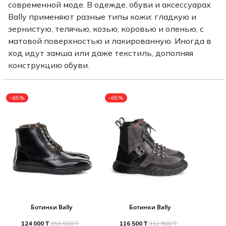
современной моде. В одежде, обуви и аксессуарах
Туники
Рубашки / Блузк
Bally применяют разные типы кожи: гладкую и
Туфли
Туники
Шорты
зернистую, телячью, козью, коровью и оленью, с
Спортивная о
матовой поверхностью и лакированную. Иногда в
Спортивная о
Футболки / Пол
ход идут замша или даже текстиль, дополняя
Топы / Майки
конструкцию обуви.
Трикотаж
Трикотаж
Юбка
-65%
-65%
Шорты
Футболки / Топ
Юбки
Шорты
Ботинки Bally
Ботинки Bally
124 000 ₸
353 600 ₸
116 500 ₸
332 800 ₸