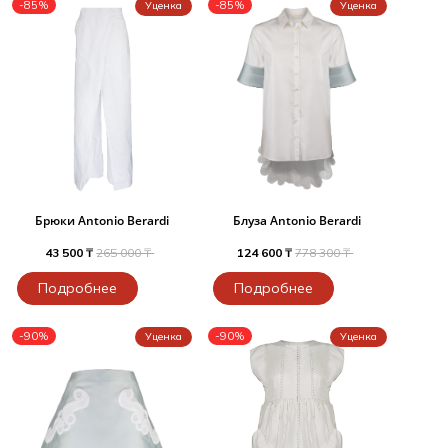
-85%
-85%
Уценка
Уценка
Брюки Antonio Berardi
Блуза Antonio Berardi
43 500 ₸
265 000 ₸
124 600 ₸
778 300 ₸
Подробнее
Подробнее
-90%
-90%
Уценка
Уценка