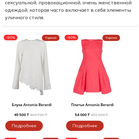
сексуальной, провокационной, очень женственной
Туники
Рубашки / Блузк
одеждой, которая часто включает в себя элементы
Туфли
Туники
Шорты
уличного стиля.
Спортивная о
Спортивная о
Футболки / Пол
Топы / Майки
-90%
-90%
Уценка
Уценка
Трикотаж
Трикотаж
Юбка
Шорты
Футболки / Топ
Юбки
Шорты
Блуза Antonio Berardi
Платье Antonio Berardi
49 500 ₸
464 700 ₸
54 000 ₸
491 600 ₸
Подробнее
Подробнее