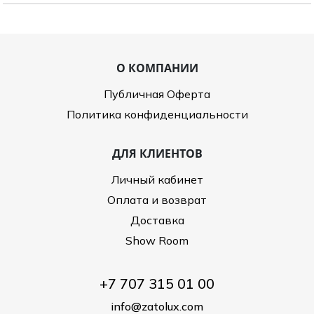
Туники
Рубашки / Блузк
Туфли
Туники
Шорты
Спортивная о
Спортивная о
О КОМПАНИИ
Футболки / Пол
Топы / Майки
Публичная Оферта
Трикотаж
Политика конфиденциальности
Трикотаж
Юбка
Шорты
ДЛЯ КЛИЕНТОВ
Футболки / Топ
Личный кабинет
Юбки
Оплата и возврат
Шорты
Доставка
Show Room
+7 707 315 01 00
info@zatolux.com