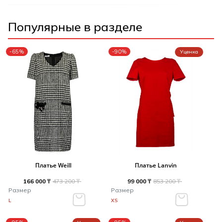
Популярные в разделе
-65%
-90%
Уценка
Платье Weill
Платье Lanvin
166 000 ₸
473 200 ₸
99 000 ₸
853 200 ₸
Размер
Размер
L
XS