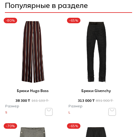
Популярные в разделе
-80%
-65%
Брюки Hugo Boss
Брюки Givenchy
38 300 ₸
161 133 ₸
313 000 ₸
891 900 ₸
Размер
Размер
S
L
-70%
-65%