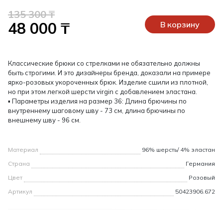
135 300 ₸
48 000 ₸
В корзину
Классические брюки со стрелками не обязательно должны
быть строгими. И это дизайнеры бренда, доказали на примере
ярко-розовых укороченных брюк. Изделие сшили из плотной,
но при этом легкой шерсти virgin с добавлением эластана.
▪ Параметры изделия на размер 36: Длина брючины по
внутреннему шаговому шву - 73 см, длина брючины по
внешнему шву - 96 см.
Материал
96% шерсть/ 4% эластан
Страна
Германия
Цвет
Розовый
Артикул
50423906.672