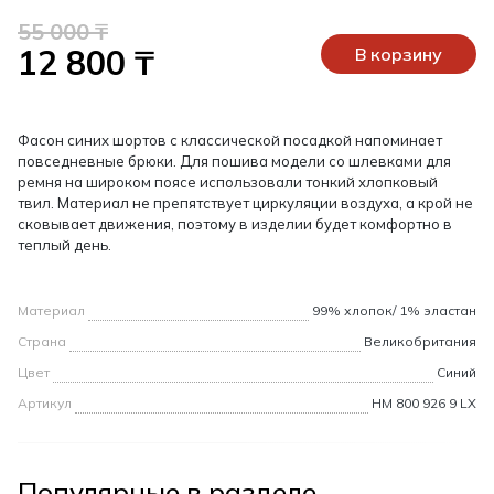
55 000 ₸
12 800 ₸
В корзину
Фасон синих шортов с классической посадкой напоминает
повседневные брюки. Для пошива модели со шлевками для
ремня на широком поясе использовали тонкий хлопковый
твил. Материал не препятствует циркуляции воздуха, а крой не
сковывает движения, поэтому в изделии будет комфортно в
теплый день.
Материал
99% хлопок/ 1% эластан
Страна
Великобритания
Цвет
Синий
Артикул
НМ 800 926 9 LX
Популярные в разделе