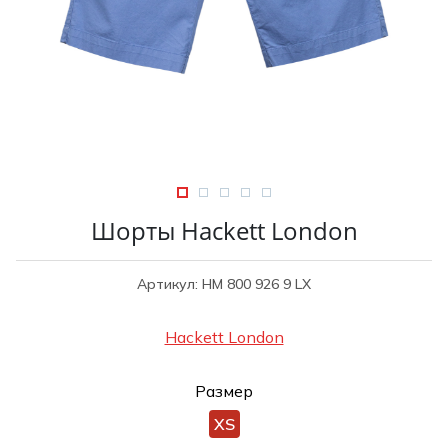
Туники
Рубашки / Блузк
Туфли
Туники
Шорты
Спортивная о
Спортивная о
Футболки / Пол
Топы / Майки
Трикотаж
Трикотаж
Юбка
Шорты
Шорты Hackett London
Футболки / Топ
Юбки
Артикул: НМ 800 926 9 LX
Шорты
Hackett London
Размер
XS