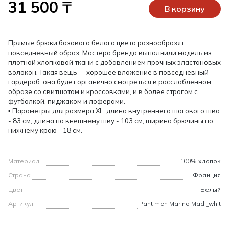
31 500 ₸
В корзину
Прямые брюки базового белого цвета разнообразят
повседневный образ. Мастера бренда выполнили модель из
плотной хлопковой ткани с добавлением прочных эластановых
волокон. Такая вещь — хорошее вложение в повседневный
гардероб: она будет органично смотреться в расслабленном
образе со свитшотом и кроссовками, и в более строгом с
футболкой, пиджаком и лоферами.
▪ Параметры для размера XL: длина внутреннего шагового шва
- 83 см, длина по внешнему шву - 103 см, ширина брючины по
нижнему краю - 18 см.
Материал
100% хлопок
Страна
Франция
Цвет
Белый
Артикул
Pant men Marino Madi_whit