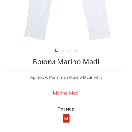
Туники
Рубашки / Блузк
Туфли
Туники
Шорты
Спортивная о
Спортивная о
Футболки / Пол
Топы / Майки
Трикотаж
Трикотаж
Юбка
Брюки Marino Madi
Шорты
Футболки / Топ
Артикул: Pant men Marino Madi_whit
Юбки
Шорты
Marino Madi
Размер
M