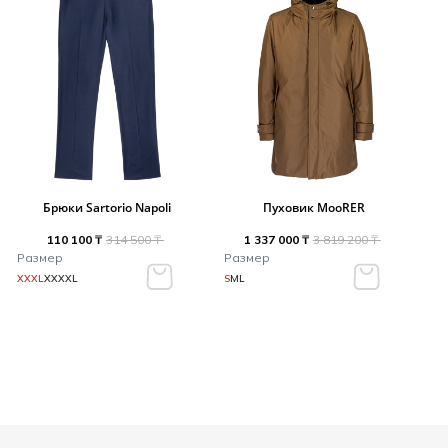
Брюки Sartorio Napoli
Пуховик MooRER
110 100 ₸
314 500 ₸
1 337 000 ₸
3 819 200 ₸
Размер
Размер
XXXL
XXXXL
S
M
L