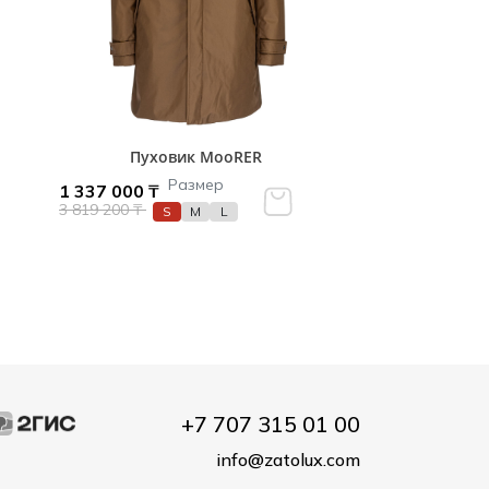
Пуховик MooRER
Размер
1 337 000 ₸
3 819 200 ₸
S
M
L
+7 707 315 01 00
info@zatolux.com