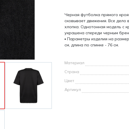
и /
Черная футболка прямого кроя 
дежда
сковывает движения. Все дело 
дежда
хлопка. Однотонная модель с к
о
украшена спереди черным брен
▪ Параметры изделия на размер
см, длина по спинке - 76 см.
Материал
ы
Страна
Цвет
Артикул