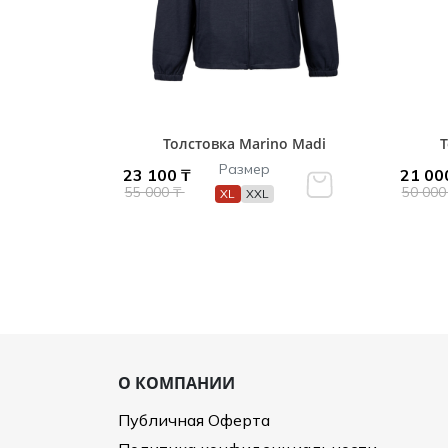
Толстовка Marino Madi
Т
Размер
23 100 ₸
21 00
55 000 ₸
50 000
XL
XXL
О КОМПАНИИ
Публичная Оферта