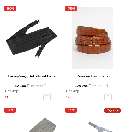
-80%
-75%
Камербанд Dolce&Gabbana
Ремень Loro Piana
32 100 ₸
167 533 ₸
170 700 ₸
682 800 ₸
Размер
Размер
XL
120
-80%
-85%
Уценка