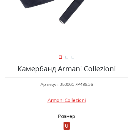
Туники
Рубашки / Блузк
Туфли
Туники
Шорты
Спортивная о
Спортивная о
Футболки / Пол
Топы / Майки
Трикотаж
Трикотаж
Юбка
Шорты
Камербанд Armani Collezioni
Футболки / Топ
Юбки
Артикул: 350061 7P499.36
Шорты
Armani Collezioni
Размер
U