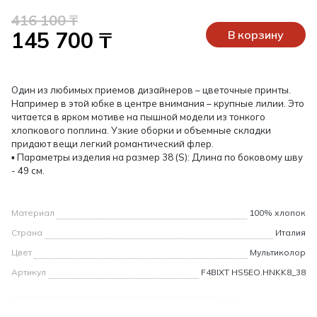
416 100 ₸
145 700 ₸
В корзину
Один из любимых приемов дизайнеров – цветочные принты.
Например в этой юбке в центре внимания – крупные лилии. Это
читается в ярком мотиве на пышной модели из тонкого
хлопкового поплина. Узкие оборки и объемные складки
придают вещи легкий романтический флер.
▪ Параметры изделия на размер 38 (S): Длина по боковому шву
- 49 см.
Материал
100% хлопок
Страна
Италия
Цвет
Мультиколор
Артикул
F4BIXT HS5EO.HNKK8_38