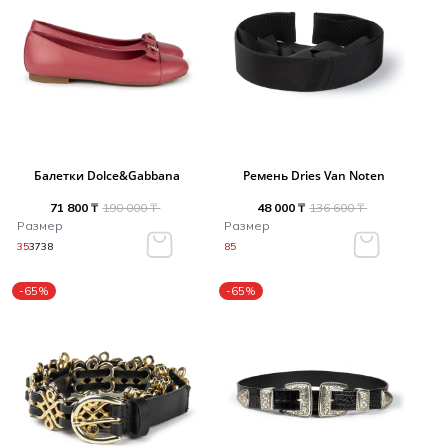
Балетки Dolce&Gabbana
Ремень Dries Van Noten
71 800 ₸
190 000 ₸
48 000 ₸
136 600 ₸
Размер
Размер
35
37
38
85
-65%
-65%