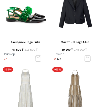
Сандалии Toga Pulla
Жакет Dal Lago Club
47 500 ₸
215 500 ₸
39 200 ₸
178 200 ₸
Размер
Размер
37
8Y
12Y
-65%
-65%