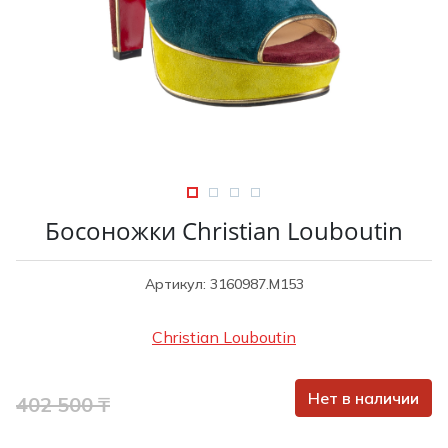
Туники
Рубашки / Блузк
Туфли
Туники
Шорты
Спортивная о
Спортивная о
Футболки / Пол
Топы / Майки
Трикотаж
Трикотаж
Юбка
Шорты
Босоножки Christian Louboutin
Футболки / Топ
Юбки
Артикул: 3160987.M153
Шорты
Christian Louboutin
Нет в наличии
402 500 ₸