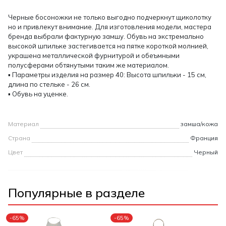
Черные босоножки не только выгодно подчеркнут щиколотку
но и привлекут внимание. Для изготовления модели, мастера
бренда выбрали фактурную замшу. Обувь на экстремально
высокой шпильке застегивается на пятке короткой молнией,
украшена металлической фурнитурой и обеъмными
полусферами обтянутыми таким же материалом.
▪ Параметры изделия на размер 40: Высота шпильки - 15 см,
длина по стельке - 26 см.
▪ Обувь на уценке.
Материал
замша/кожа
Страна
Франция
Цвет
Черный
Популярные в разделе
-65%
-65%