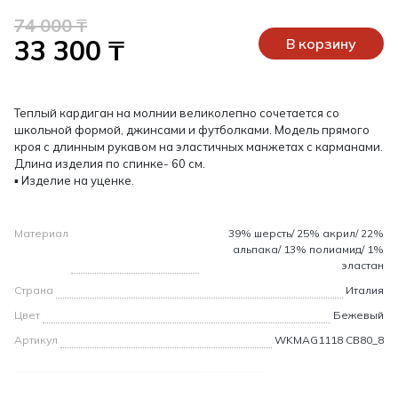
74 000 ₸
33 300 ₸
В корзину
Теплый кардиган на молнии великолепно сочетается со
школьной формой, джинсами и футболками. Модель прямого
кроя с длинным рукавом на эластичных манжетах с карманами.
Длина изделия по спинке- 60 см.
▪ Изделие на уценке.
Материал
39% шерсть/ 25% акрил/ 22%
альпака/ 13% полиамид/ 1%
эластан
Страна
Италия
Цвет
Бежевый
Артикул
WKMAG1118 CB80_8