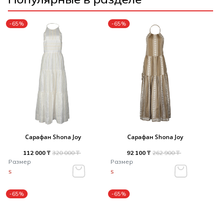
-65%
-65%
Сарафан Shona Joy
Сарафан Shona Joy
112 000 ₸
320 000 ₸
92 100 ₸
262 900 ₸
Размер
Размер
S
S
-65%
-65%