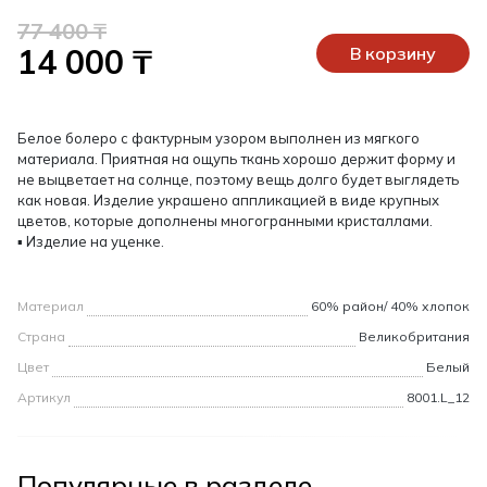
77 400 ₸
14 000 ₸
В корзину
Белое болеро с фактурным узором выполнен из мягкого
материала. Приятная на ощупь ткань хорошо держит форму и
не выцветает на солнце, поэтому вещь долго будет выглядеть
как новая. Изделие украшено аппликацией в виде крупных
цветов, которые дополнены многогранными кристаллами.
▪ Изделие на уценке.
Материал
60% район/ 40% хлопок
Страна
Великобритания
Цвет
Белый
Артикул
8001.L_12
Популярные в разделе