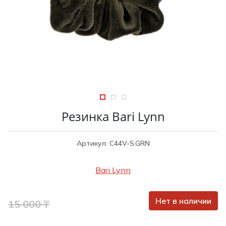
Туники
Рубашки / Блузк
Туфли
Туники
Шорты
Спортивная о
Спортивная о
Футболки / Пол
Топы / Майки
Трикотаж
Трикотаж
Юбка
Шорты
Резинка Bari Lynn
Футболки / Топ
Юбки
Артикул: C44V-S.GRN
Шорты
Bari Lynn
Нет в наличии
15 000 ₸