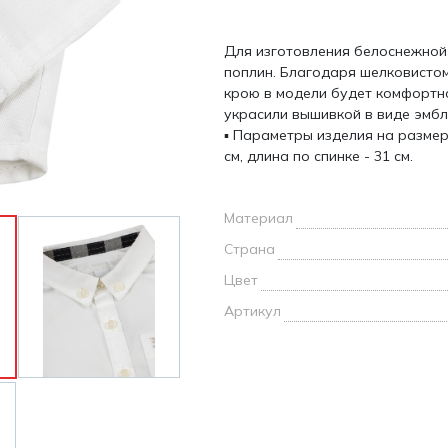
и /
Для изготовления белоснежной
дежда
поплин. Благодаря шелковисто
дежда
крою в модели будет комфортно
о
украсили вышивкой в виде эмб
▪ Параметры изделия на размер
см, длина по спинке - 31 см.
Материал
ы
Страна
Цвет
Артикул