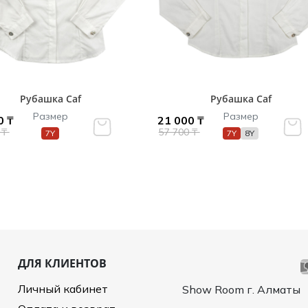
Рубашка Caf
Рубашка Caf
Размер
Размер
0 ₸
21 000 ₸
 ₸
57 700 ₸
7Y
7Y
8Y
ДЛЯ КЛИЕНТОВ
Личный кабинет
Show Room г. Алматы