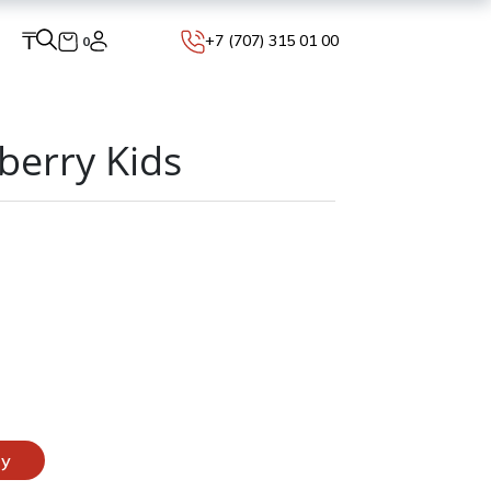
₸
+7 (707) 315 01 00
0
erry Kids
ну