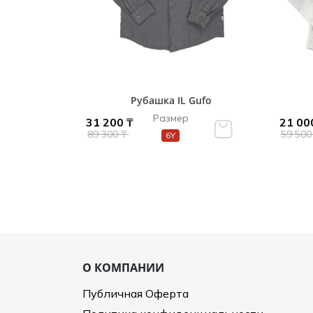
Рубашка IL Gufo
Размер
31 200 ₸
21 00
89 300 ₸
59 500
6Y
О КОМПАНИИ
Публичная Оферта