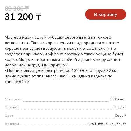
89 300 ₸
31 200 ₸
В корзину
Мастера марки сшили рубашку серого цвета из тонкого
легкого льна. Ткань с характерным неоднородным оттенком
хорошо пропускает воздух, впитывает и отводит влагу, не
создавая парниковый эффект, поэтому в такой вещи не будет
жарко. Модель с воротником-стойкой и длинными рукавами
дополнили нагрудным карманом.
▪ Параметры изделия для размера 10Y: Обхват груди 92 см,
длина рукава от плечевого шва 51 см, длина изделия по
спинке 61 см.
Материал
100% лен
Страна
Италия
Цвет
Серый
Артикул
P19CL156L6006.086_6Y