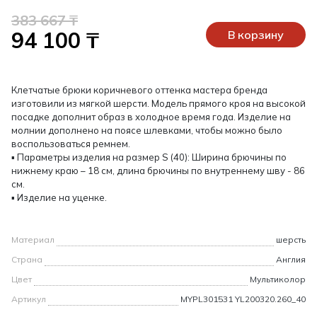
383 667 ₸
94 100 ₸
В корзину
Клетчатые брюки коричневого оттенка мастера бренда
изготовили из мягкой шерсти. Модель прямого кроя на высокой
посадке дополнит образ в холодное время года. Изделие на
молнии дополнено на поясе шлевками, чтобы можно было
воспользоваться ремнем.
▪ Параметры изделия на размер S (40): Ширина брючины по
нижнему краю – 18 см, длина брючины по внутреннему шву - 86
см.
▪ Изделие на уценке.
Материал
шерсть
Страна
Англия
Цвет
Мультиколор
Артикул
MYPL301531 YL200320.260_40