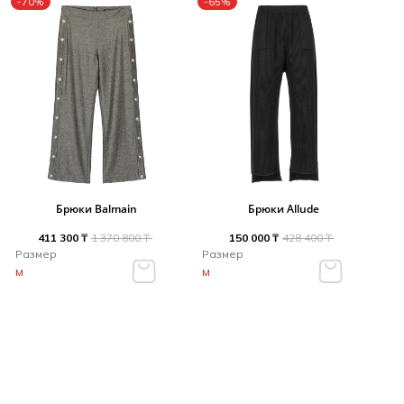
-70%
-65%
Брюки Balmain
Брюки Allude
411 300 ₸
1 370 800 ₸
150 000 ₸
428 400 ₸
Размер
Размер
M
M