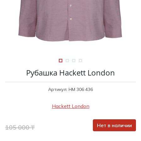
Туники
Рубашки / Блузк
Туфли
Туники
Шорты
Спортивная о
Спортивная о
Футболки / Пол
Топы / Майки
Трикотаж
Трикотаж
Юбка
Шорты
Рубашка Hackett London
Футболки / Топ
Юбки
Артикул: НМ 306 436
Шорты
Hackett London
Нет в наличии
105 000 ₸