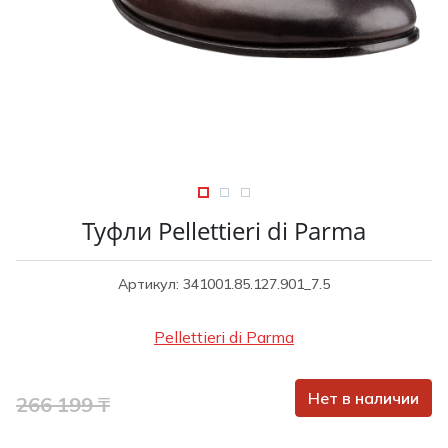
Туники
Рубашки / Блузк
Туфли
Туники
Шорты
Спортивная о
Спортивная о
Футболки / Пол
Топы / Майки
Трикотаж
Трикотаж
Юбка
Шорты
Туфли Pellettieri di Parma
Футболки / Топ
Юбки
Артикул: 341001.85.127.901_7.5
Шорты
Pellettieri di Parma
Нет в наличии
266 199 ₸