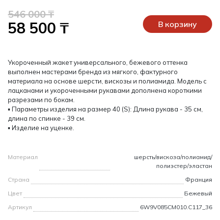
546 000 ₸
58 500 ₸
В корзину
Укороченный жакет универсального, бежевого оттенка
выполнен мастерами бренда из мягкого, фактурного
материала на основе шерсти, вискозы и полиамида. Модель с
лацканами и укороченными рукавами дополнена короткими
разрезами по бокам.
▪ Параметры изделия на размер 40 (S): Длина рукава - 35 см,
длина по спинке - 39 см.
▪ Изделие на уценке.
Материал
шерсть/вискоза/полиамид/
полиэстер/эластан
Страна
Франция
Цвет
Бежевый
Артикул
6W9V085CM010.C117_36