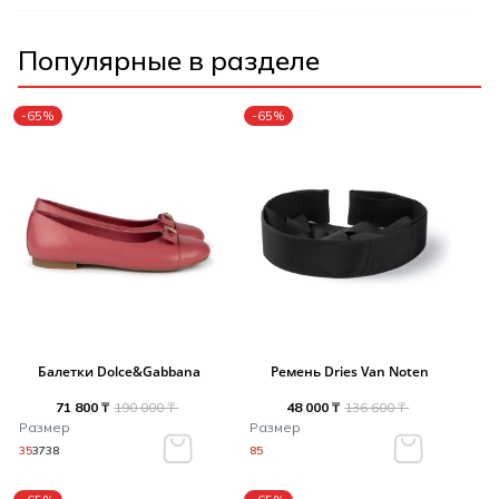
Популярные в разделе
-65%
-65%
Балетки Dolce&Gabbana
Ремень Dries Van Noten
71 800 ₸
190 000 ₸
48 000 ₸
136 600 ₸
Размер
Размер
35
37
38
85