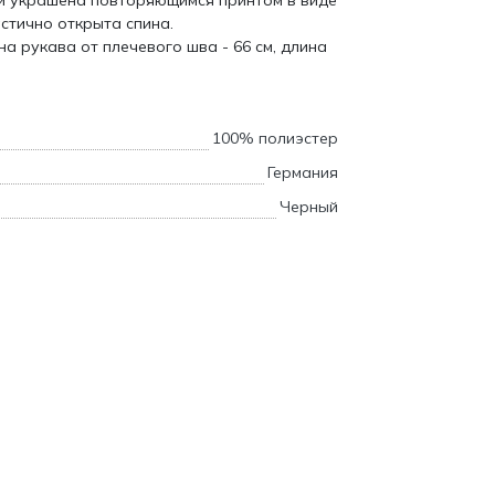
ми украшена повторяющимся принтом в виде
астично открыта спина.
а рукава от плечевого шва - 66 см, длина
100% полиэстер
Германия
Черный