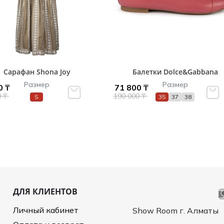
Сарафан Shona Joy
Балетки Dolce&Gabbana
Размер
Размер
0 ₸
71 800 ₸
0 ₸
190 000 ₸
S
35
37
38
ДЛЯ КЛИЕНТОВ
Личный кабинет
Show Room г. Алматы