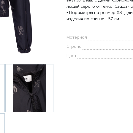
внутрь. Вещь с двумя кармана
и /
людей серого оттенка. Сзади ч
▪ Параметры на размер XS: Длин
изделия по спинке - 57 см.
дежда
дежда
о
Материал
Страна
Цвет
ы