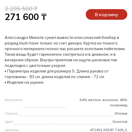
2 295 500 ₸
271 600 ₸
В корзину
Алессандро Микеле сумел вывести классический бомбер в
разряд must-have только за счет декора. Куртка из тонкого
прочного материала полностью расшита золотыми пайетками.
Такая вещь будет гармонично смотреться и в дневном, и в
вечернем образе. Внутри приятная на ощупь шелковистая
подкладка с цветочным узором.
▪ Параметры изделия для размера S: Длина рукава от
горловины - 83 см, длина изделия по спинке - 72 см.
▪ Изделие на уценке.
Материал
54% металл. волокна, 46%
полиамид
Страна
Италия
Цвет
Золотой
Артикул
472451 X5S87 7109_S