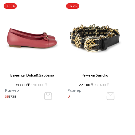
-65%
-65%
Балетки Dolce&Gabbana
Ремень Sandro
71 800 ₸
190 000 ₸
27 100 ₸
77 400 ₸
Размер
Размер
35
37
38
U