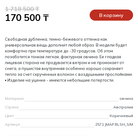
1 718 500 ₸
170 500 ₸
В корзину
Свободная дубленка, темно-бежевого оттенка как
универсальная вещь дополнит любой образ. В модели будет
комфортно при температуре до -30 градусов. Об этом
позаботится тонкая легкая, фактурная овчина. Ее гладкая
лицевая сторона не продувается ветром и не промокает от
снега, а пушистая внутренняя особенно хорошо сохраняет
тепло за счет скрученных волокон с воздушными прослойками.
▪ Изделие на уценке - имеются небольшие потертости.
Материал
овчина
Страна
Австралия
Цвет
Коричневый
Артикул
2571 JMAP.BLSH_S/M