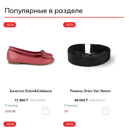
Популярные в разделе
-65%
-65%
Балетки Dolce&Gabbana
Ремень Dries Van Noten
71 800 ₸
190 000 ₸
48 000 ₸
136 600 ₸
Размер
Размер
35
37
38
85
-65%
-65%