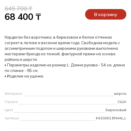
645 700 ₸
68 400 ₸
В корзину
Кардиган без воротника, в бирюзовом и белом оттенках
согреет в летнее и весенне время года. Свободная модель с
ассимитричным подолом и широкими рукавами выполнена
мастерами бренда из тонкой, фактурной пряжи на основе
района и шерсти.
▪ Параметры изделия на размер L: Длина рукава - 54 см, длина
по спинке - 85 см.
▪ Изделие на уценке.
Материал
шерсть
Страна
США
Цвет
Бирюзовый
Артикул
K61G001.BNAM_L