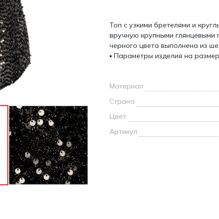
и /
Топ с узкими бретелями и круг
дежда
вручную крупными глянцевыми 
дежда
черного цвета выполнена из ше
о
▪ Параметры изделия на размер S
Материал
Страна
ы
Цвет
Артикул