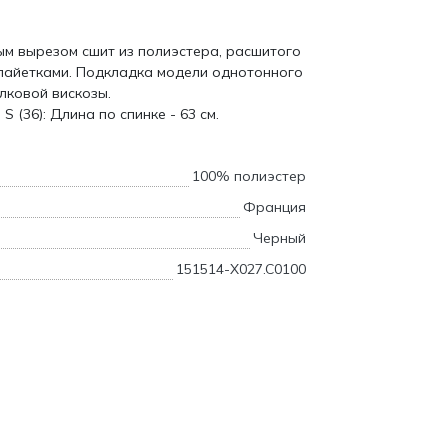
лым вырезом сшит из полиэстера, расшитого
пайетками. Подкладка модели однотонного
лковой вискозы.
 (36): Длина по спинке - 63 см.
100% полиэстер
Франция
Черный
151514-X027.C0100