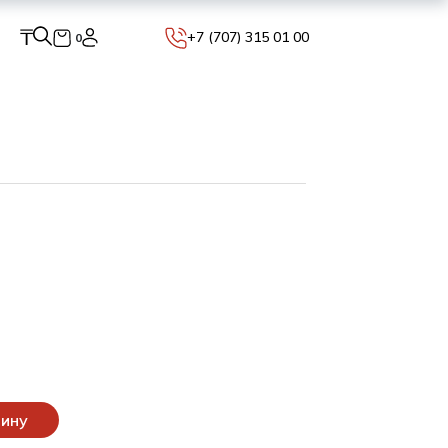
₸
+7 (707) 315 01 00
0
зину