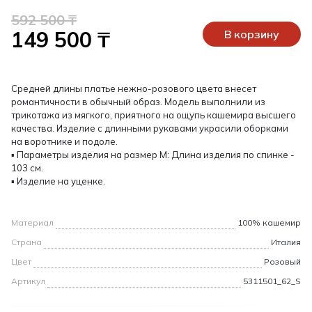
592 500 ₸
149 500 ₸
В корзину
Средней длины платье нежно-розового цвета внесет
романтичности в обычный образ. Модель выполнили из
трикотажа из мягкого, приятного на ощупь кашемира высшего
качества. Изделие с длинными рукавами украсили оборками
на воротнике и подоле.
▪ Параметры изделия на размер М: Длина изделия по спинке -
103 см.
▪ Изделие на уценке.
Материал
100% кашемир
Страна
Италия
Цвет
Розовый
Артикул
5311501_62_S