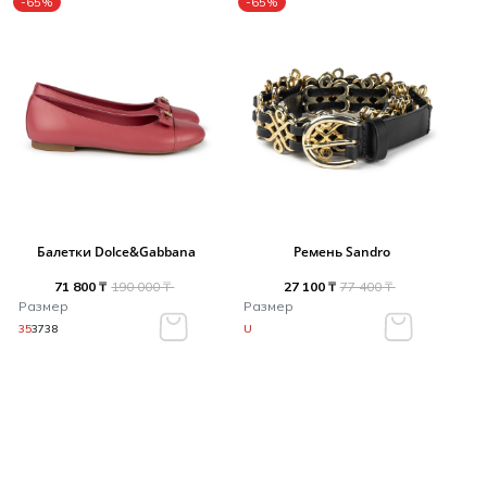
-65%
-65%
Балетки Dolce&Gabbana
Ремень Sandro
71 800 ₸
190 000 ₸
27 100 ₸
77 400 ₸
Размер
Размер
35
37
38
U