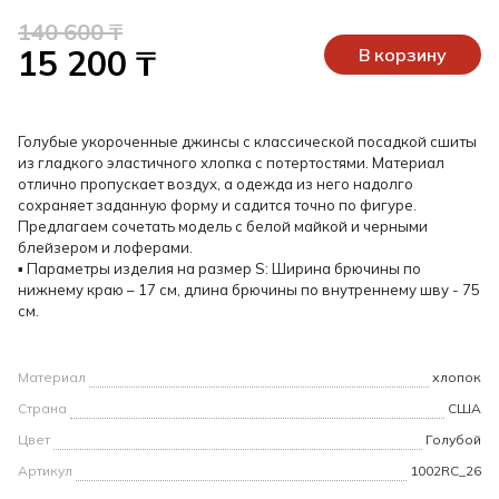
140 600 ₸
15 200 ₸
В корзину
Голубые укороченные джинсы с классической посадкой сшиты
из гладкого эластичного хлопка с потертостями. Материал
отлично пропускает воздух, а одежда из него надолго
сохраняет заданную форму и садится точно по фигуре.
Предлагаем сочетать модель с белой майкой и черными
блейзером и лоферами.
▪ Параметры изделия на размер S: Ширина брючины по
нижнему краю – 17 см, длина брючины по внутреннему шву - 75
см.
Материал
хлопок
Страна
США
Цвет
Голубой
Артикул
1002RC_26