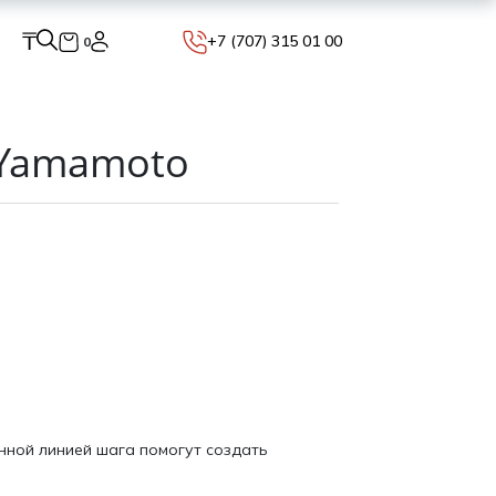
₸
+7 (707) 315 01 00
0
 Yamamoto
нной линией шага помогут создать