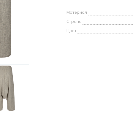
и /
Материал
дежда
Страна
дежда
о
Цвет
ы