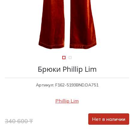
Туники
Рубашки / Блузк
Туфли
Туники
Шорты
Спортивная о
Спортивная о
Футболки / Пол
Топы / Майки
Трикотаж
Трикотаж
Юбка
Шорты
Брюки Phillip Lim
Футболки / Топ
Юбки
Артикул: F162-5193BND.DA751
Шорты
Phillip Lim
Нет в наличии
340 600 ₸