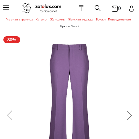
₸
0
Главная страница
Каталог
Женщины
Женская одежда
Брюки
Повседневные
Женская одежда
Мужская одежда
Детская одежда
Брюки
Балетки / Мока
Головные убор
Брюки
Ботинки
Галстуки / Баб
Брюки
Балетки / Мока
Галстуки / Баб
Брюки Gucci
Эспадрильи
Эспадрильи
Женская обувь
Мужская обувь
Детская обувь
Верхняя одеж
Ремни / Пояса
Верхняя одеж
Кроссовки / Сл
Головные убор
Верхняя одеж
Головные убор
80%
Босоножки
Кеды
Ботинки
Аксессуары для
Аксессуары для
Аксессуары для
Джинсы
Солнцезащитн
Джинсы
Ремни / Пояса
Джинсы
Перчатки / Ва
женщин
мужчин
детей
Ботильоны
очки
Мокасины /
Кроссовки / Сл
Эспадрильи
Кеды
Комбинезоны
Пиджаки / Кос
Сумки / Чехлы /
Боди / Наборы 
Сумки / Чехлы
Ботинки
Сумка / Чехлы /
Портмоне
Конверты
Портмоне
Сандалии / Тап
Сандалии / Мюл
Жакеты / Жиле
Пляжная одежд
Украшения
Шлепанцы
Кроссовки / Сл
Белье
Украшения
Пиджаки / Кос
Кеды
Украшения
Туфли
Платья / Сара
Шарфы / Платк
Сапоги
Рубашки
Шарфы / Платк
Платья / Сара
Сандалии / Мюл
Шарфы / Перча
Пляжная одежд
Шлепанцы
Туфли
Белье
Спортивная о
Пляжная одежд
Белье
Сапоги
Рубашки / Блузк
Трикотаж