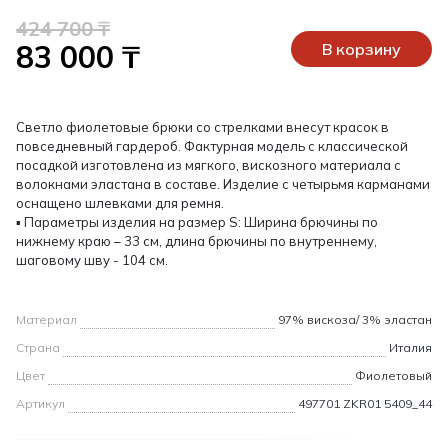
424 700 ₸
83 000 ₸
В корзину
Светло фиолетовые брюки со стрелками внесут красок в
повседневный гардероб. Фактурная модель с классической
посадкой изготовлена из мягкого, вискозного материала с
волокнами эластана в составе. Изделие с четырьмя карманами
оснащено шлевками для ремня.
▪ Параметры изделия на размер S: Ширина брючины по
нижнему краю – 33 см, длина брючины по внутреннему,
шаговому шву - 104 см.
Материал
97% вискоза/ 3% эластан
Страна
Италия
Цвет
Фиолетовый
Артикул
497701 ZKR01 5409_44