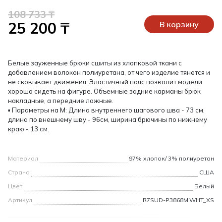
108 733 ₸
25 200 ₸
В корзину
Белые зауженные брюки сшиты из хлопковой ткани с
добавлением волокон полиуретана, от чего изделие тянется и
не сковывает движения. Эластичный пояс позволит модели
хорошо сидеть на фигуре. Объемные задние карманы брюк
накладные, а передние ложные.
▪ Параметры на M: Длина внутреннего шагового шва - 73 см,
длина по внешнему шву - 96см, ширина брючины по нижнему
краю - 13 см.
Материал
97% хлопок/ 3% полиуретан
Страна
США
Цвет
Белый
Артикул
R7SUD-P3868M.WHT_XS