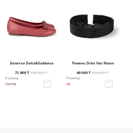
Балетки Dolce&Gabbana
Ремень Dries Van Noten
71 800 ₸
190 000 ₸
48 000 ₸
136 600 ₸
Размер
Размер
35
37
38
85