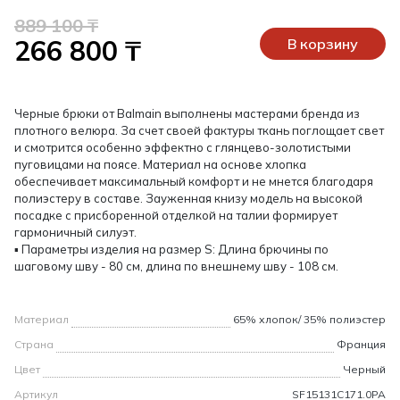
889 100 ₸
266 800 ₸
В корзину
Черные брюки от Balmain выполнены мастерами бренда из
плотного велюра. За счет своей фактуры ткань поглощает свет
и смотрится особенно эффектно с глянцево-золотистыми
пуговицами на поясе. Материал на основе хлопка
обеспечивает максимальный комфорт и не мнется благодаря
полиэстеру в составе. Зауженная книзу модель на высокой
посадке с присборенной отделкой на талии формирует
гармоничный силуэт.
▪ Параметры изделия на размер S: Длина брючины по
шаговому шву - 80 см, длина по внешнему шву - 108 см.
Материал
65% хлопок/ 35% полиэстер
Страна
Франция
Цвет
Черный
Артикул
SF15131C171.0PA