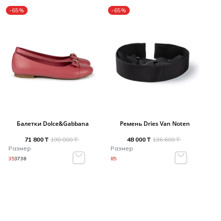
-65%
-65%
Балетки Dolce&Gabbana
Ремень Dries Van Noten
71 800 ₸
190 000 ₸
48 000 ₸
136 600 ₸
Размер
Размер
35
37
38
85