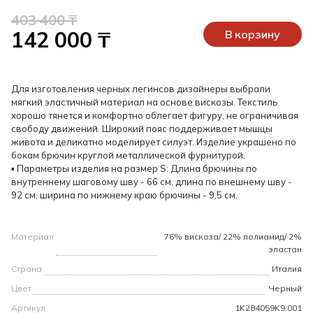
403 400 ₸
142 000 ₸
В корзину
Для изготовления черных легинсов дизайнеры выбрали
мягкий эластичный материал на основе вискозы. Текстиль
хорошо тянется и комфортно облегает фигуру, не ограничивая
свободу движений. Широкий пояс поддерживает мышцы
живота и деликатно моделирует силуэт. Изделие украшено по
бокам брючин круглой металлической фурнитурой.
▪ Параметры изделия на размер S: Длина брючины по
внутреннему шаговому шву - 66 см, длина по внешнему шву -
92 см, ширина по нижнему краю брючины - 9,5 см.
Материал
76% вискоза/ 22% полиамид/ 2%
эластан
Страна
Италия
Цвет
Черный
Артикул
1K284059K9.001