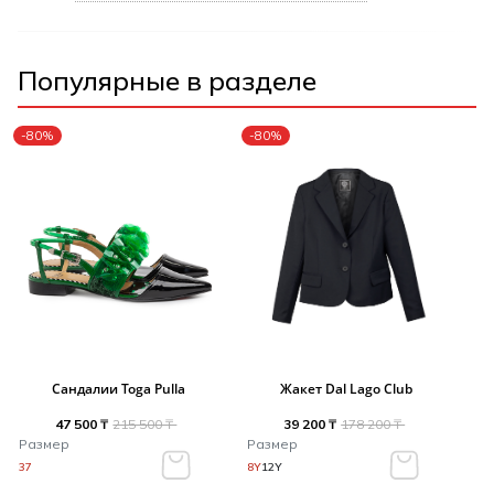
Популярные в разделе
-80%
-80%
Сандалии Toga Pulla
Жакет Dal Lago Club
47 500 ₸
215 500 ₸
39 200 ₸
178 200 ₸
Размер
Размер
37
8Y
12Y