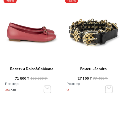
-65%
-65%
Балетки Dolce&Gabbana
Ремень Sandro
71 800 ₸
190 000 ₸
27 100 ₸
77 400 ₸
Размер
Размер
35
37
38
U