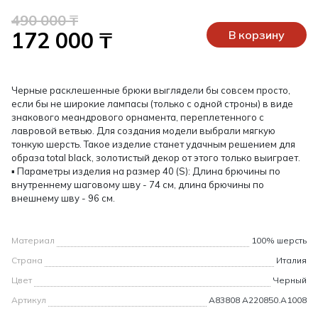
490 000 ₸
172 000 ₸
В корзину
Черные расклешенные брюки выглядели бы совсем просто,
если бы не широкие лампасы (только с одной строны) в виде
знакового меандрового орнамента, переплетенного с
лавровой ветвью. Для создания модели выбрали мягкую
тонкую шерсть. Такое изделие станет удачным решением для
образа total black, золотистый декор от этого только выиграет.
▪ Параметры изделия на размер 40 (S): Длина брючины по
внутреннему шаговому шву - 74 см, длина брючины по
внешнему шву - 96 см.
Материал
100% шерсть
Страна
Италия
Цвет
Черный
Артикул
A83808 A220850.A1008