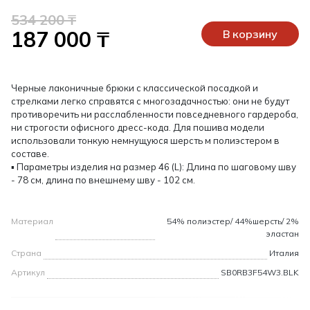
534 200 ₸
187 000 ₸
В корзину
Черные лаконичные брюки с классической посадкой и
стрелками легко справятся с многозадачностью: они не будут
противоречить ни расслабленности повседневного гардероба,
ни строгости офисного дресс-кода. Для пошива модели
использовали тонкую немнущуюся шерсть м полиэстером в
составе.
▪ Параметры изделия на размер 46 (L): Длина по шаговому шву
- 78 см, длина по внешнему шву - 102 см.
Материал
54% полиэстер/ 44%шерсть/ 2%
эластан
Страна
Италия
Артикул
SB0RB3F54W3.BLK