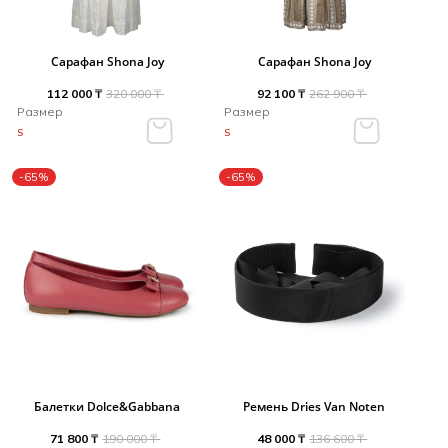
Сарафан Shona Joy
Сарафан Shona Joy
112 000 ₸
320 000 ₸
92 100 ₸
262 900 ₸
Размер
Размер
S
S
-65%
-65%
Балетки Dolce&Gabbana
Ремень Dries Van Noten
71 800 ₸
190 000 ₸
48 000 ₸
136 600 ₸