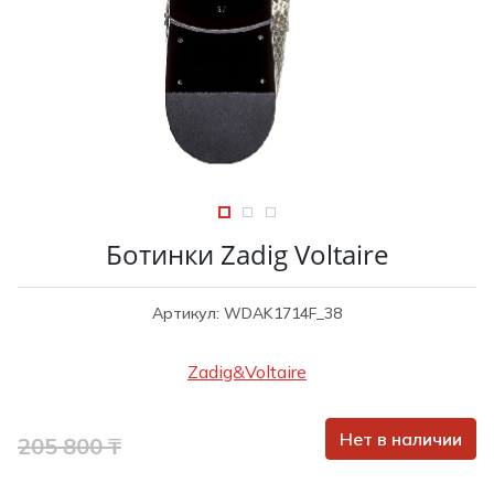
Туники
Рубашки / Блузк
Туфли
Туники
Шорты
Спортивная о
Спортивная о
Футболки / Пол
Топы / Майки
Трикотаж
Трикотаж
Юбка
Шорты
Ботинки Zadig Voltaire
Футболки / Топ
Юбки
Артикул: WDAK1714F_38
Шорты
Zadig&Voltaire
Нет в наличии
205 800 ₸