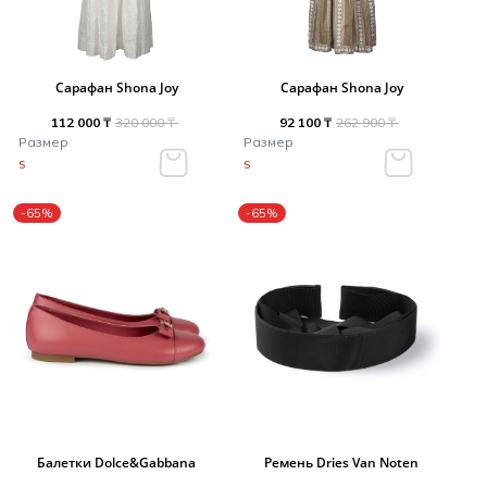
Сарафан Shona Joy
Сарафан Shona Joy
112 000 ₸
320 000 ₸
92 100 ₸
262 900 ₸
Размер
Размер
S
S
-65%
-65%
Балетки Dolce&Gabbana
Ремень Dries Van Noten