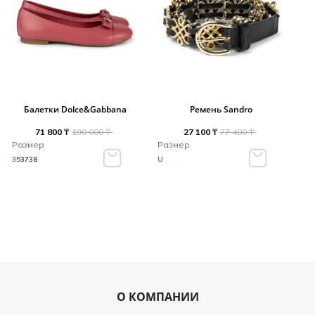
Балетки Dolce&Gabbana
Ремень Sandro
71 800 ₸
190 000 ₸
27 100 ₸
77 400 ₸
Размер
Размер
35
37
38
U
О КОМПАНИИ