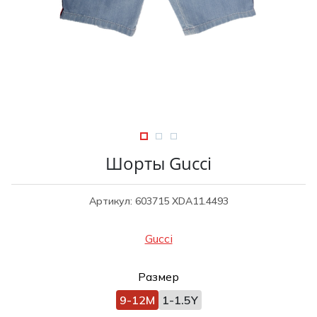
Туники
Рубашки / Блузк
Туфли
Туники
Шорты
Спортивная о
Спортивная о
Футболки / Пол
Топы / Майки
Трикотаж
Трикотаж
Юбка
Шорты
Шорты Gucci
Футболки / Топ
Юбки
Артикул: 603715 XDA11.4493
Шорты
Gucci
Размер
9-12M
1-1.5Y