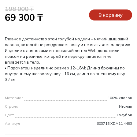
198 000 ₸
69 300 ₸
В корзину
Главное достоинство этой голубой модели – мягкий дышащий
хлопок, который не раздражает кожу и не вызывает аллергию.
Изделие с лампасами из знаковой ленты Web дополнили
поясом на резинке, который не перекручивается и не
впивается в тело.
▪ Параметры изделия на размер 12-18М: Длина брючины по
внутреннему шаговому шву - 16 см, длина по внешнему шву -
32 см.
Материал
100% хлопок
Страна
Италия
Цвет
Голубой
Артикул
603715 XDA11.4493