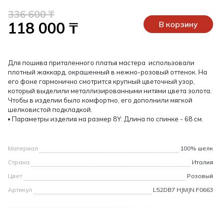
336 600 ₸
118 000 ₸
В корзину
Для пошива приталенного платья мастера использовали
плотный жаккард, окрашенный в нежно-розовый оттенок. На
его фоне гармонично смотрится крупный цветочный узор,
который выделили металлизированными нитями цвета золота.
Чтобы в изделии было комфортно, его дополнили мягкой
шелковистой подкладкой.
▪ Параметры изделия на размер 8Y: Длина по спинке - 68 см.
Материал
100% шелк
Страна
Италия
Цвет
Розовый
Артикул
L52DB7 HJMJN.F0663