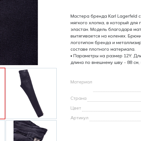
и /
Мастера бренда Karl Lagerfeld
дежда
мягкого хлопка, в который для
дежда
эластан. Модель благодаря мат
о
вытягивается на коленях. Брю
логотипом бренда и металлизи
составе плотного материала.
▪ Параметры на размер 12Y: Дли
длина по внешнему шву - 88 см,
ы
Материал
Страна
Цвет
Артикул