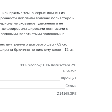
 сшили прямые темно-серые джинсы из
 прочности добавили волокна полиэстера и
ериалу не сковывает движения и не
ки декорировали широкими лампасами с
рованными, золотистыми волокнами в
на внутреннего шагового шва - 69 см,
 ширина брючины по нижнему краю - 12 см.
88% хлопок/ 10% полиэстер/ 2%
эластан
Франция
Серый
Z14168.GRE