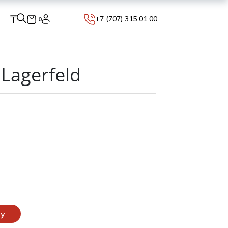
₸
+7 (707) 315 01 00
0
Lagerfeld
ну