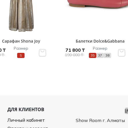
Сарафан Shona Joy
Балетки Dolce&Gabbana
Размер
Размер
0 ₸
71 800 ₸
0 ₸
190 000 ₸
S
35
37
38
ДЛЯ КЛИЕНТОВ
Личный кабинет
Show Room г. Алматы