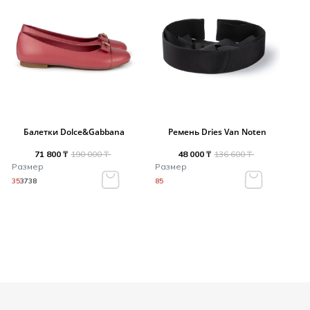
Балетки Dolce&Gabbana
Ремень Dries Van Noten
71 800 ₸
190 000 ₸
48 000 ₸
136 600 ₸
Размер
Размер
35
37
38
85