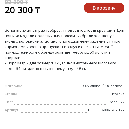
82 800 ₸
20 300 ₸
В корзину
Зеленые джинсы разнообразят повседневность красками. Для
пошива модели с эластичным поясом, выбрали хлопковую
ткань с волокнами эластана, благодаря чему изделие с пятью
карманами хорошо пропускает воздух и слегка тянется. О
принадлежности к бренду заявляет небольшой логотип
спереди.
▪ Параметры для размера 2Y: Длина внутреннего шагового
шва - 34 см, длина по внешнему шву - 48 см.
Материал
98% хлопок/ 2% эластан
Страна
Италия
Цвет
Зеленый
Артикул
PL093 C6006.576_12Y