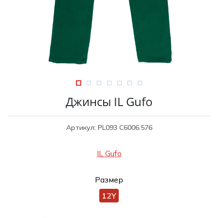
Туники
Рубашки / Блузк
Туфли
Туники
Шорты
Спортивная о
Спортивная о
Футболки / Пол
Топы / Майки
Трикотаж
Трикотаж
Юбка
Джинсы IL Gufo
Шорты
Футболки / Топ
Артикул: PL093 C6006.576
Юбки
Шорты
IL Gufo
Размер
12Y