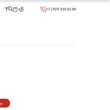
₸
+7 (707) 315 01 00
0
o
ну