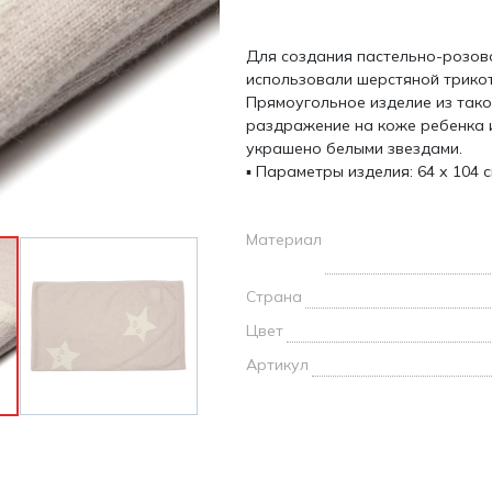
и /
Для создания пастельно-розов
дежда
использовали шерстяной трикот
дежда
Прямоугольное изделие из тако
о
раздражение на коже ребенка 
украшено белыми звездами.
▪ Параметры изделия: 64 х 104 с
Материал
ы
Страна
Цвет
Артикул