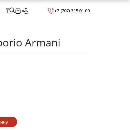
₸
+7 (707) 315 01 00
0
orio Armani
зину