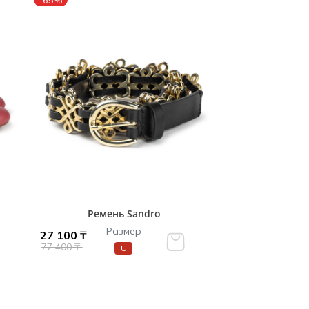
-65%
Ремень Sandro
Размер
27 100 ₸
77 400 ₸
U