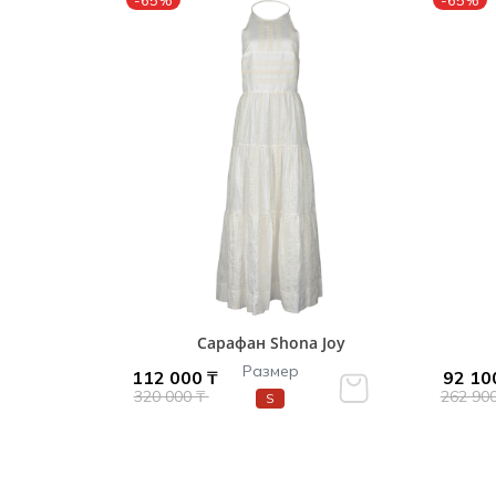
-65%
-65%
Сарафан Shona Joy
Размер
112 000 ₸
92 10
320 000 ₸
262 90
S