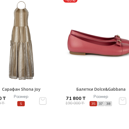
-65%
Сарафан Shona Joy
Балетки Dolce&Gabbana
Размер
Размер
0 ₸
71 800 ₸
0 ₸
190 000 ₸
S
35
37
38