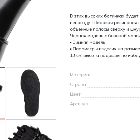
и /
В этих высоких ботинках будет
дежда
непогоду. Широкая резиновая п
дежда
объемные полосы сверху и шнур
о
Черная модель с боковой молни
▪ Зимняя модель.
▪ Параметры изделия на размер
13 см, высота подошвы по каблук
ы
Материал
Страна
Цвет
Артикул