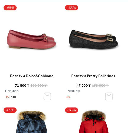
-65%
-65%
Балетки Dolce&Gabbana
Балетки Pretty Ballerinas
71 800 ₸
190 000 ₸
47 000 ₸
133 900 ₸
Размер
Размер
35
37
38
39
-65%
-65%