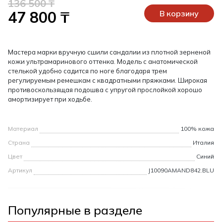
136 500 ₸
47 800 ₸
В корзину
Мастера марки вручную сшили сандалии из плотной зерненой
кожи ультрамаринового оттенка. Модель с анатомической
стелькой удобно садится по ноге благодаря трем
регулируемым ремешкам с квадратными пряжками. Широкая
противоскользящая подошва с упругой прослойкой хорошо
амортизирует при ходьбе.
Материал
100% кожа
Страна
Италия
Цвет
Синий
Артикул
J10090AMAND842.BLU
Популярные в разделе