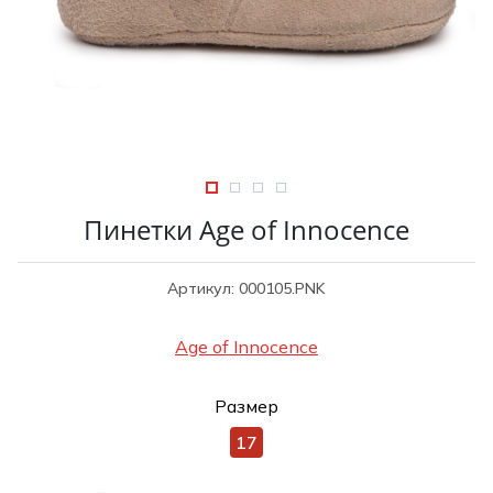
Туники
Рубашки / Блузк
Туфли
Туники
Шорты
Спортивная о
Спортивная о
Футболки / Пол
Топы / Майки
Трикотаж
Трикотаж
Юбка
Пинетки Age of Innocence
Шорты
Футболки / Топ
Артикул: 000105.PNK
Юбки
Шорты
Age of Innocence
Размер
17