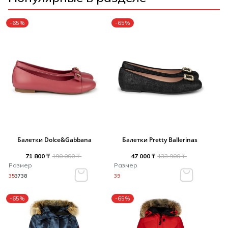
-65%
-65%
Балетки Dolce&Gabbana
Балетки Pretty Ballerinas
71 800 ₸
190 000 ₸
47 000 ₸
133 900 ₸
Размер
Размер
35
37
38
39
-65%
-65%