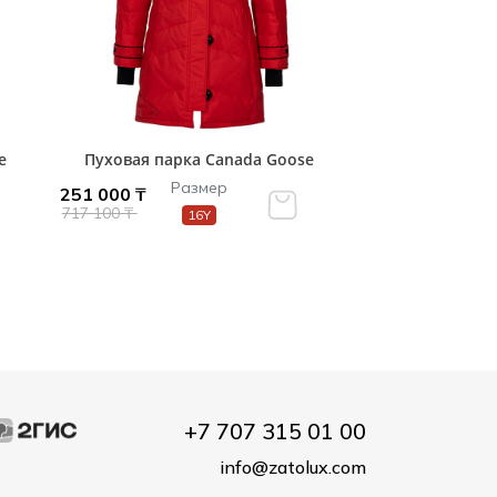
e
Пуховая парка Canada Goose
Размер
251 000 ₸
717 100 ₸
16Y
+7 707 315 01 00
info@zatolux.com