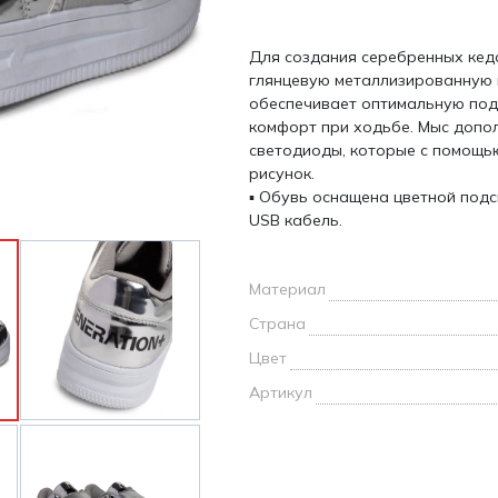
и /
Для создания серебренных кед
дежда
глянцевую металлизированную 
дежда
обеспечивает оптимальную под
о
комфорт при ходьбе. Мыс допо
светодиоды, которые с помощь
рисунок.
▪ Обувь оснащена цветной подс
USB кабель.
ы
Материал
Страна
Цвет
Артикул