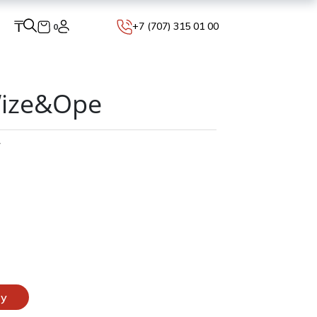
₸
+7 (707) 315 01 00
0
Wize&Ope
V
ну