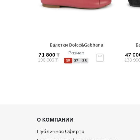
Балетки Dolce&Gabbana
Ба
Размер
71 800 ₸
47 00
190 000 ₸
133 90
35
37
38
О КОМПАНИИ
Публичная Оферта