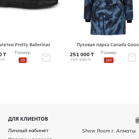
летки Pretty Ballerinas
Пуховая парка Canada Goos
Размер
Размер
0 ₸
251 000 ₸
0 ₸
717 100 ₸
39
16Y
ДЛЯ КЛИЕНТОВ
Личный кабинет
Show Room г. Алматы